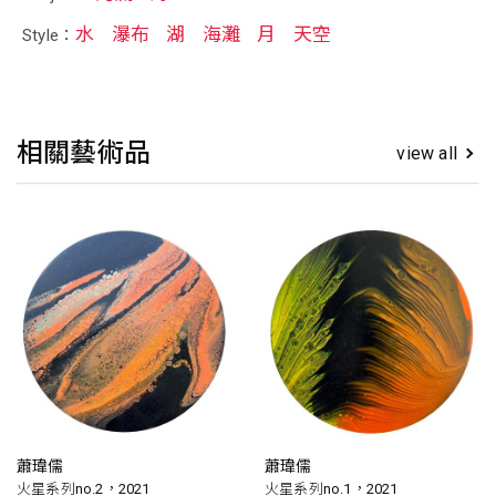
水
瀑布
湖
海灘
月
天空
Style：
相關藝術品
view all
蕭瑋儒
蕭瑋儒
火星系列no.2，2021
火星系列no.1，2021