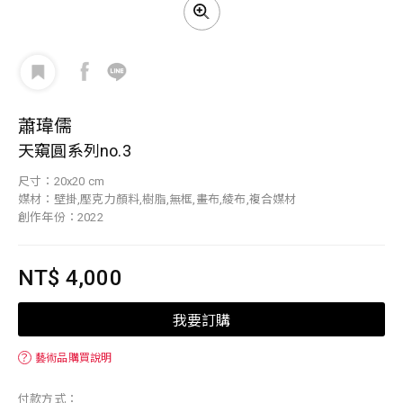
蕭瑋儒
天窺圓系列no.3
尺寸：20x20 cm
媒材：壁掛,壓克力顏料,樹脂,無框,畫布,綾布,複合媒材
創作年份：2022
NT$ 4,000
我要訂購
？
藝術品購買說明
付款方式：