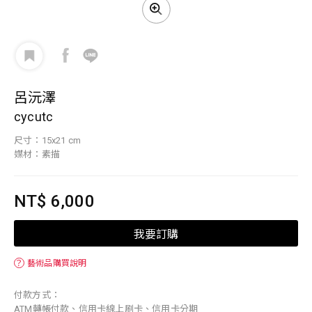
呂沅澤
cycutc
尺寸：15x21 cm
媒材：素描
NT$ 6,000
我要訂購
？
藝術品購買說明
付款方式：
ATM轉帳付款、信用卡線上刷卡、信用卡分期