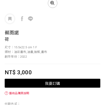
蔡雨諾
荷
尺寸：15.5x22.5 cm 1 F
媒材：油彩畫布,油畫,無框,畫布
創作年份：2022
NT$ 3,000
我要訂購
？
藝術品購買說明
付款方式：