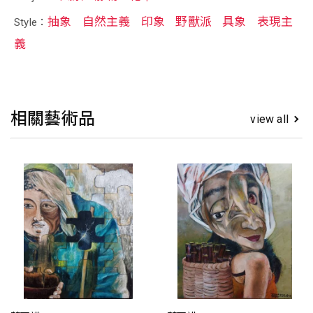
抽象
自然主義
印象
野獸派
具象
表現主
Style：
義
相關藝術品
view all