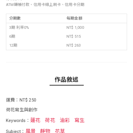
ATM轉帳付款、信用卡線上刷卡、信用卡分期
分期數
每期金額
3期 利率0%
NT$ 1,000
6期
NT$ 515
12期
NT$ 263
作品敘述
運費：NT$ 250
荷花寫生與創作
蓮花
荷花
油彩
寫生
Keywords：
風景
靜物
花草
Subject：