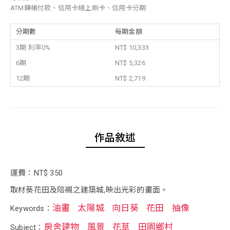
ATM轉帳付款、信用卡線上刷卡、信用卡分期
分期數
每期金額
3期 利率0%
NT$ 10,333
6期
NT$ 5,326
12期
NT$ 2,719
作品敘述
運費：NT$ 350
取材葵花田及陪襯之建築城,映出光彩的畫面。
油畫
太陽城
向日葵
花田
抽像
Keywords：
房舍建物
風景
花草
田園鄉村
Subject：