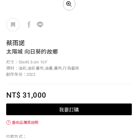
蔡雨諾
太陽城 向日葵的故鄉
尺寸：53x45.5 cm 10 F
媒材：油彩,油彩畫布,油畫,畫布,行為藝術
創作年份：2022
NT$ 31,000
我要訂購
？
藝術品購買說明
付款方式：