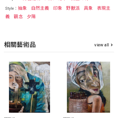
抽象
自然主義
印象
野獸派
具象
表現主
Style：
義
觀念
夕陽
相關藝術品
view all