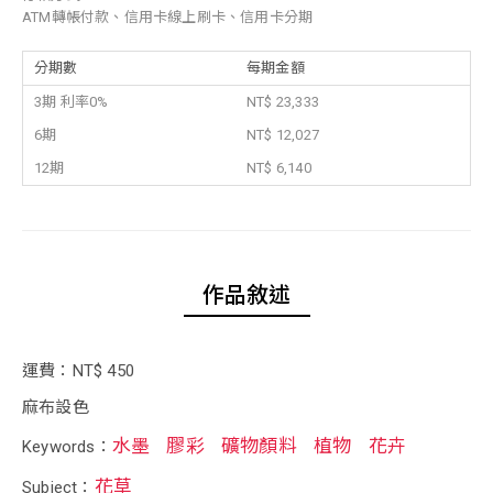
ATM轉帳付款、信用卡線上刷卡、信用卡分期
分期數
每期金額
3期 利率0%
NT$ 23,333
6期
NT$ 12,027
12期
NT$ 6,140
作品敘述
運費：NT$ 450
麻布設色
水墨
膠彩
礦物顏料
植物
花卉
Keywords：
花草
Subject：