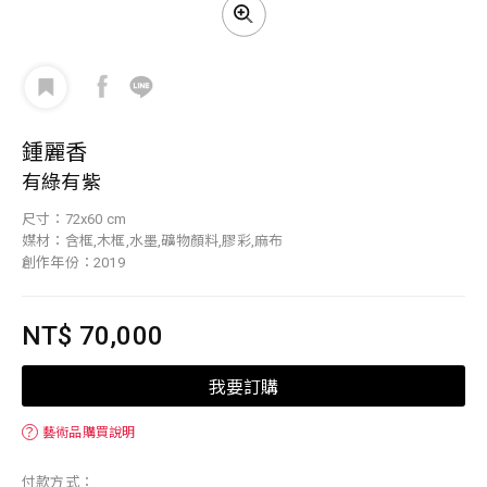
鍾麗香
有綠有紫
尺寸：72x60 cm
媒材：含框,木框,水墨,礦物顏料,膠彩,麻布
創作年份：2019
NT$ 70,000
我要訂購
？
藝術品購買說明
付款方式：