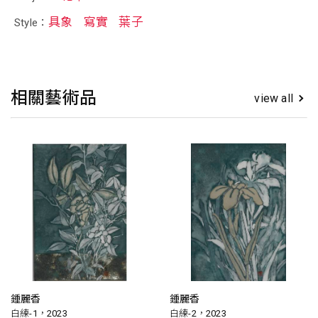
具象
寫實
葉子
Style：
相關藝術品
view all
鍾麗香
鍾麗香
白練-1，2023
白練-2，2023