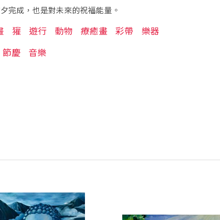
節前夕完成，也是對未來的祝福能量。
畫
獾
遊行
動物
療癒畫
彩帶
樂器
節慶
音樂