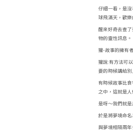
仔細一看，是沒
球飛滿天，歡樂
醒來好奇去查了
物的靈性訊息。
獾-故事的擁有
獾說:有方法可
要的時候講給別
有時候故事比食
之中，這就是人們
是呀～我們就是
於是將夢境命名
與夢境相隔兩年