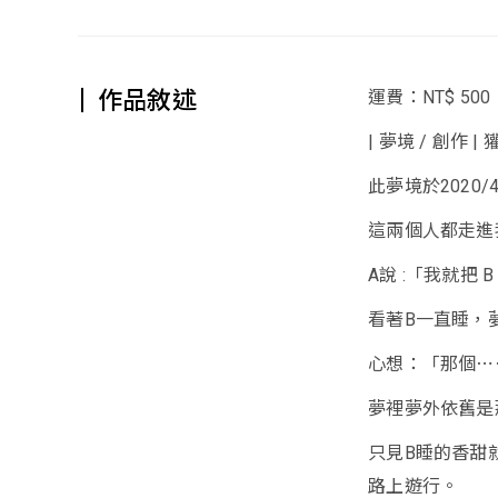
作品敘述
運費：NT$ 500
| 夢境 / 創作 |
此夢境於2020
這兩個人都走進
A說 :「我就把 
看著B一直睡，
心想：「那個⋯
夢裡夢外依舊是
只見B睡的香甜
路上遊行。