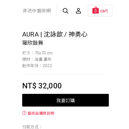
非池中藝術網
cart
0
AURA | 沈詠歆 / 神勇心
獾欣鼓舞
尺寸：70x70 cm
媒材：油畫,畫布
創作年份：2022
NT$ 32,000
我要訂購
？
藝術品購買說明
付款方式：