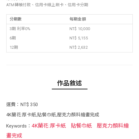
ATM轉帳付款、信用卡線上刷卡、信用卡分期
分期數
每期金額
3期 利率0%
NT$ 10,000
6期
NT$ 5,155
12期
NT$ 2,632
作品敘述
運費：NT$ 350
4K蘭花:厚卡紙,貼餐巾紙,壓克力顏料繪畫完成
4K蘭花:厚卡紙
貼餐巾紙
壓克力顏料繪
Keywords：
畫完成