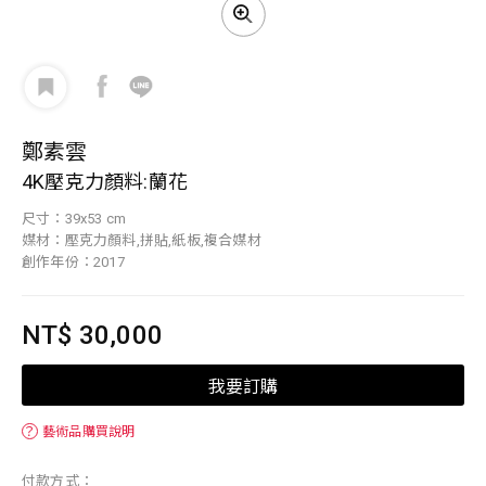
鄭素雲
4K壓克力顏料:蘭花
尺寸：39x53 cm
媒材：壓克力顏料,拼貼,紙板,複合媒材
創作年份：2017
NT$ 30,000
我要訂購
？
藝術品購買說明
付款方式：