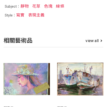
靜物
花草
色塊
線條
Subject：
寫實
表現主義
Style：
相關藝術品
view all