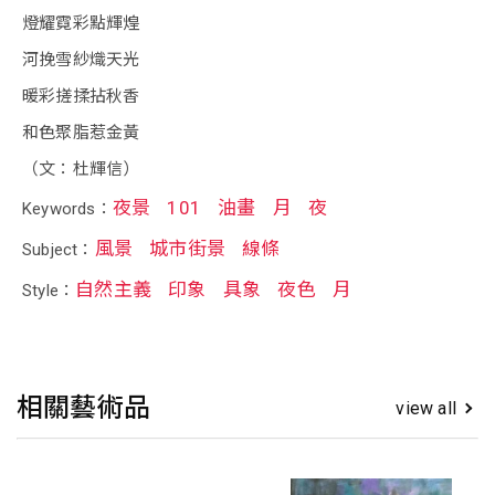
燈耀霓彩點輝煌
河挽雪紗熾天光
暖彩搓揉拈秋香
和色聚脂惹金黃
（文：杜輝信）
夜景
101
油畫
月
夜
Keywords：
風景
城市街景
線條
Subject：
自然主義
印象
具象
夜色
月
Style：
相關藝術品
view all