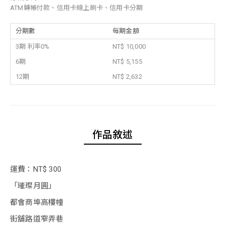
ATM轉帳付款、信用卡線上刷卡、信用卡分期
分期數
每期金額
3期 利率0%
NT$ 10,000
6期
NT$ 5,155
12期
NT$ 2,632
作品敘述
運費：NT$ 300
「璀璨月圓」
都會商埠高樓幢
街舖路道窄弄巷