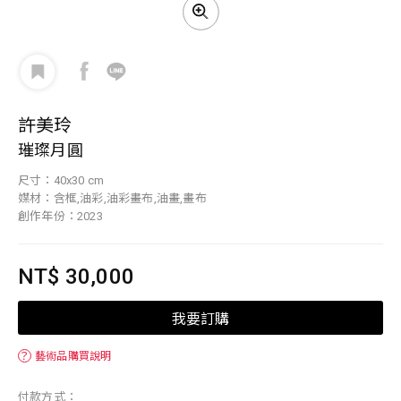
許美玲
璀璨月圓
尺寸：40x30 cm
媒材：含框,油彩,油彩畫布,油畫,畫布
創作年份：2023
NT$ 30,000
我要訂購
？
藝術品購買說明
付款方式：