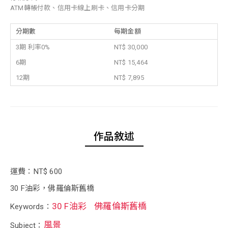
ATM轉帳付款、信用卡線上刷卡、信用卡分期
分期數
每期金額
3期 利率0%
NT$ 30,000
6期
NT$ 15,464
12期
NT$ 7,895
作品敘述
運費：NT$ 600
30 F油彩，佛羅倫斯舊橋
30 F油彩
佛羅倫斯舊橋
Keywords：
風景
Subject：