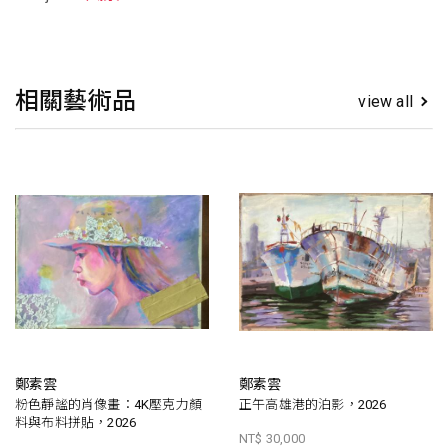
相關藝術品
view all
鄭素雲
鄭素雲
粉色靜謐的肖像畫：4K壓克力顏
正午高雄港的泊影，2026
料與布料拼貼，2026
NT$ 30,000