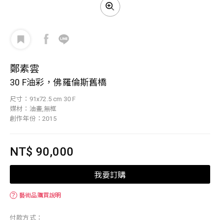
鄭素雲
30 F油彩，佛羅倫斯舊橋
尺寸：91x72.5 cm 30 F
媒材：油畫,無框
創作年份：2015
NT$ 90,000
我要訂購
？
藝術品購買說明
付款方式：