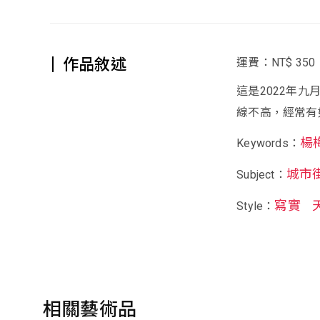
作品敘述
運費：NT$ 350
這是2022年
線不高，經常有
楊
Keywords：
城市
Subject：
寫實
Style：
相關藝術品