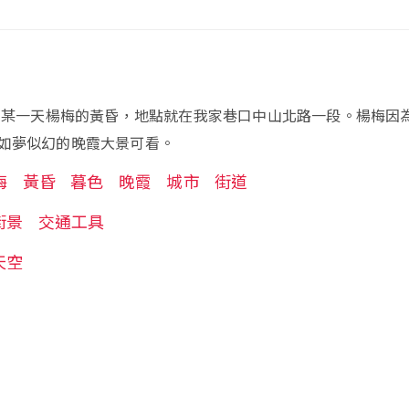
九月某一天楊梅的黃昏，地點就在我家巷口中山北路一段。楊梅因
如夢似幻的晚霞大景可看。
梅
黃昏
暮色
晚霞
城市
街道
街景
交通工具
天空