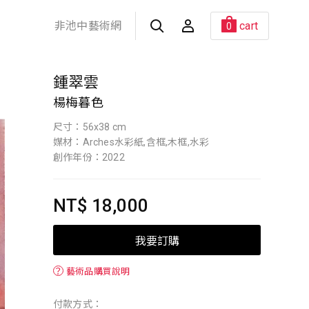
非池中藝術網
cart
0
鍾翠雲
楊梅暮色
尺寸：56x38 cm
媒材：Arches水彩紙,含框,木框,水彩
創作年份：2022
NT$ 18,000
我要訂購
？
藝術品購買說明
付款方式：