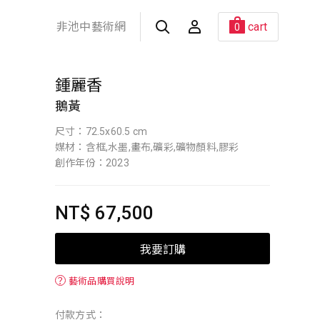
非池中藝術網
cart
0
鍾麗香
鵝黃
尺寸：72.5x60.5 cm
媒材：含框,水墨,畫布,礦彩,礦物顏料,膠彩
創作年份：2023
NT$ 67,500
我要訂購
？
藝術品購買說明
付款方式：