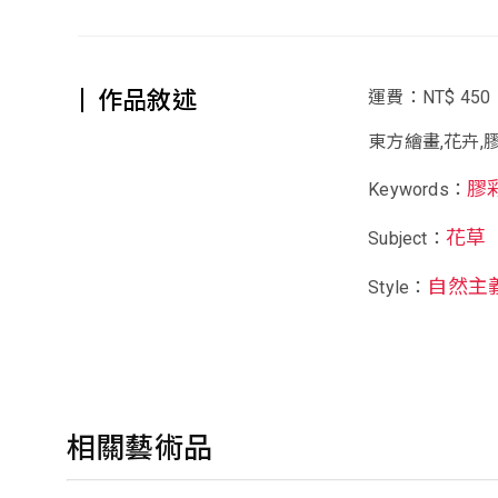
作品敘述
運費：NT$ 450
東方繪畫,花卉,
膠
Keywords：
花草
Subject：
自然主
Style：
相關藝術品