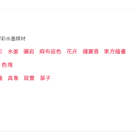
膠彩水墨媒材
彩
水墨
礦岩
麻布設色
花卉
鍾麗香
東方繪畫
色塊
義
具象
寫實
葉子