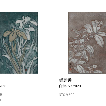
鍾麗香
023
白練-5，2023
出
NT$ 9,600
0