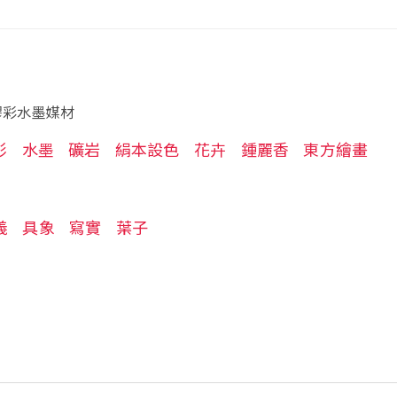
膠彩水墨媒材
彩
水墨
礦岩
絹本設色
花卉
鍾麗香
東方繪畫
義
具象
寫實
葉子