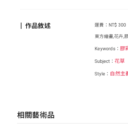
作品敘述
運費：NT$ 300
東方繪畫,花卉,
膠
Keywords：
花草
Subject：
自然主
Style：
相關藝術品