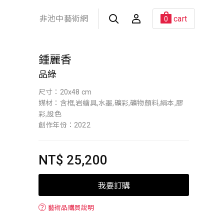
非池中藝術網
cart
0
鍾麗香
品綠
尺寸：20x48 cm
媒材：含框,岩繪具,水墨,礦彩,礦物顏料,絹本,膠
彩,設色
創作年份：2022
NT$ 25,200
我要訂購
？
藝術品購買說明