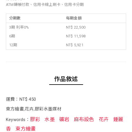
ATM轉帳付款、信用卡線上刷卡、信用卡分期
分期數
每期金額
3期 利率0%
NT$ 22,500
6期
NT$ 11,598
12期
NT$ 5,921
作品敘述
運費：NT$ 450
東方繪畫,花卉,膠彩水墨媒材
膠彩
水墨
礦岩
麻布設色
花卉
鍾麗
Keywords：
香
東方繪畫