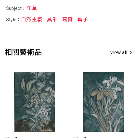
花草
Subject：
自然主義
具象
寫實
葉子
Style：
相關藝術品
view all