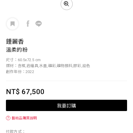
鍾麗香
溫柔的粉
尺寸：60.5x72.5 cm
媒材：含框,岩繪具,水墨,礦彩,礦物顏料,膠彩,設色
創作年份：2022
NT$ 67,500
我要訂購
？
藝術品購買說明
付款方式：