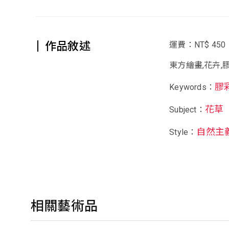
作品敘述
運費：NT$ 450
東方繪畫,花卉,
膠
Keywords：
花草
Subject：
自然主
Style：
相關藝術品