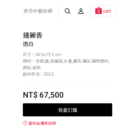
非池中藝術網
cart
0
鍾麗香
透白
尺寸：60.5x72.5 cm
媒材：含框,墨,岩繪具,水墨,畫布,礦彩,礦物顏料,
膠彩,設色
創作年份：2022
NT$ 67,500
我要訂購
？
藝術品購買說明