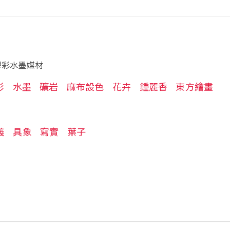
膠彩水墨媒材
彩
水墨
礦岩
麻布設色
花卉
鍾麗香
東方繪畫
義
具象
寫實
葉子