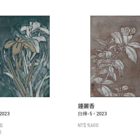
鍾麗香
023
白練-5，2023
出
NT$ 9,600
0