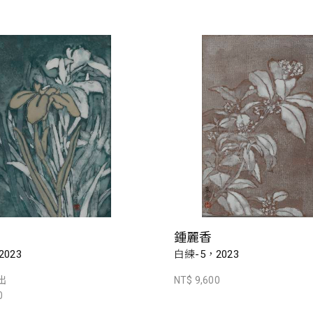
鍾麗香
023
白練-5，2023
出
NT$ 9,600
0