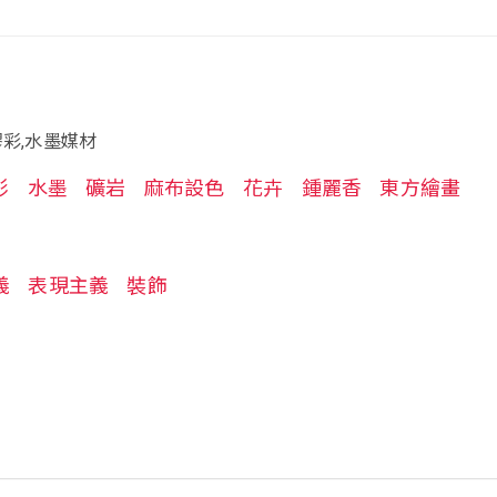
膠彩,水墨媒材
彩
水墨
礦岩
麻布設色
花卉
鍾麗香
東方繪畫
義
表現主義
裝飾