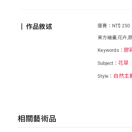
作品敘述
運費：NT$ 250
東方繪畫,花卉,
膠
Keywords：
花草
Subject：
自然主
Style：
相關藝術品