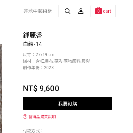
非池中藝術網
cart
0
鍾麗香
白練-14
尺寸：27x19 cm
媒材：含框,畫布,礦彩,礦物顏料,膠彩
創作年份：2023
NT$ 9,600
我要訂購
？
藝術品購買說明
付款方式：