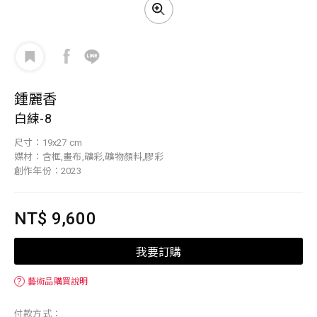
鍾麗香
白練-8
尺寸：19x27 cm
媒材：含框,畫布,礦彩,礦物顏料,膠彩
創作年份：2023
NT$ 9,600
我要訂購
？
藝術品購買說明
付款方式：