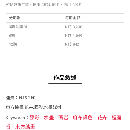
ATM轉帳付款、信用卡線上刷卡、信用卡分期
分期數
每期金額
3期 利率0%
NT$ 3,200
6期
NT$ 1,649
12期
NT$ 842
作品敘述
運費：NT$ 250
東方繪畫,花卉,膠彩,水墨媒材
膠彩
水墨
礦岩
麻布設色
花卉
鍾麗
Keywords：
香
東方繪畫