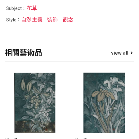
花草
Subject：
自然主義
裝飾
觀念
Style：
相關藝術品
view all