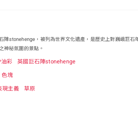
巨石陣stonehenge，被列為世界文化遺產，是歷史上對巍峨巨石
之神秘氛圍的景點。
P油彩
英國巨石陣stonehenge
色塊
表現主義
草原