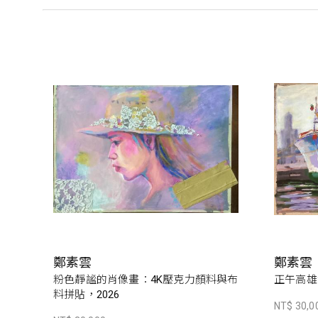
鄭素雲
鄭素雲
粉色靜謐的肖像畫：4K壓克力顏料與布
正午高雄
料拼貼，2026
NT$ 30,0