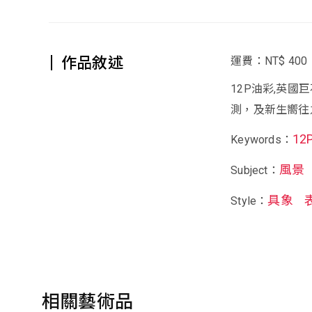
作品敘述
運費：NT$ 400
12P油彩,英國
測，及新生嚮往
12
Keywords：
風景
Subject：
具象
Style：
相關藝術品