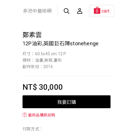
非池中藝術網
cart
0
鄭素雲
12P油彩,英國巨石陣stonehenge
尺寸：60.5x45 cm 12 P
媒材：油畫,無框,畫布
創作年份：2016
NT$ 30,000
我要訂購
？
藝術品購買說明
付款方式：