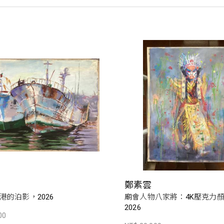
鄭素雲
港的泊影，2026
廟會人物八家將：4K壓克力
2026
00