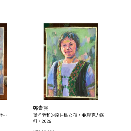
鄭素雲
顏料，
陽光隨和的原住民女孩，4K壓克力顏
料，2026