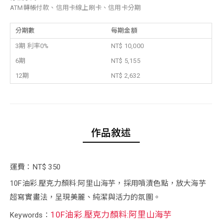
ATM轉帳付款、信用卡線上刷卡、信用卡分期
分期數
每期金額
3期 利率0%
NT$ 10,000
6期
NT$ 5,155
12期
NT$ 2,632
作品敘述
運費：NT$ 350
10F油彩.壓克力顏料:阿里山海芋，採用噴漬色點，放大海芋
超寫實畫法，呈現美麗、純潔與活力的氛圍。
10F油彩.壓克力顏料:阿里山海芋
Keywords：