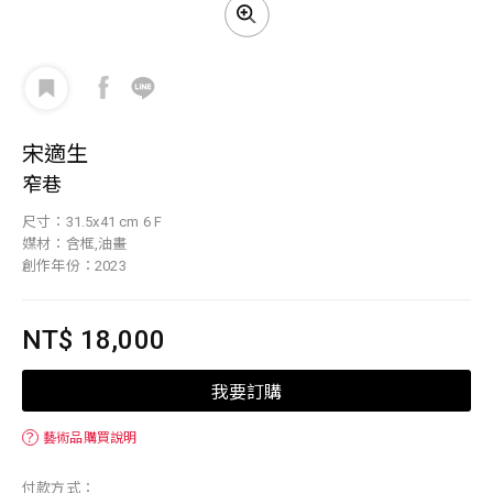
宋適生
窄巷
尺寸：31.5x41 cm 6 F
媒材：含框,油畫
創作年份：2023
NT$ 18,000
我要訂購
？
藝術品購買說明
付款方式：