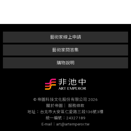
藝術家線上申請
藝術家問答集
購物說明
© 帝圖科技文化股份有限公司 2026
關於帝圖｜
服務條款
地址：台北市大安區仁愛路三段136號3樓
統一編號：24327189
E-mail：art@artemperor.tw