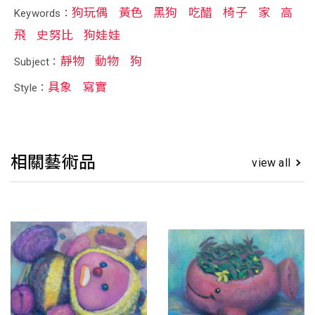
狗玩偶
黃色
黑狗
吃醋
椅子
家
高
Keywords：
飛
史努比
狗娃娃
靜物
動物
狗
Subject：
具象
寫實
Style：
相關藝術品
view all