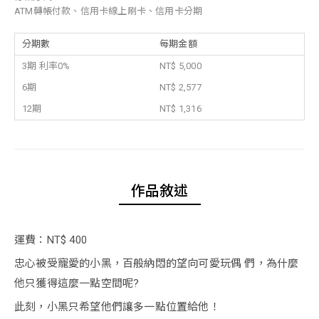
ATM轉帳付款、信用卡線上刷卡、信用卡分期
分期數
每期金額
3期 利率0%
NT$ 5,000
6期
NT$ 2,577
12期
NT$ 1,316
作品敘述
運費：NT$ 400
忠心被受寵愛的小黑，百般納悶的望向可愛玩偶 們，為什麼
他只獲得這麼一點空間呢?
此刻，小黑只希望他們讓多一點位置給他！