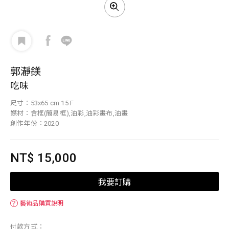
郭瀞鎂
吃味
尺寸：53x65 cm 15 F
媒材：含框(簡易框),油彩,油彩畫布,油畫
創作年份：2020
NT$ 15,000
我要訂購
？
藝術品購買說明
付款方式：