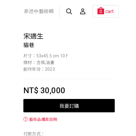
非池中藝術網
cart
0
宋適生
貓巷
尺寸：53x45.5 cm 10 F
媒材：含框,油畫
創作年份：2023
NT$ 30,000
我要訂購
？
藝術品購買說明
付款方式：