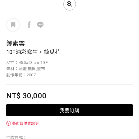
鄭素雲
10F油彩寫生，絲瓜花
尺寸：45.5x53 cm 10 F
媒材：油畫,無框,畫布
創作年份：2007
NT$ 30,000
我要訂購
？
藝術品購買說明
付款方式：