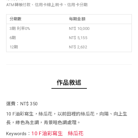
ATM轉帳付款、信用卡線上刷卡、信用卡分期
分期數
每期金額
3期 利率0%
NT$ 10,000
6期
NT$ 5,155
12期
NT$ 2,632
作品敘述
運費：NT$ 350
10 F油彩寫生，絲瓜花，以前田裡的絲瓜花，向陽、向上生
長，綠色為主調，背景暗色調處理。
10 F油彩寫生
絲瓜花
Keywords：