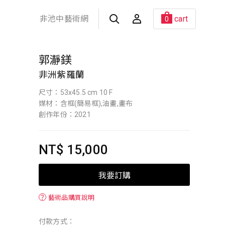
非池中藝術網
cart
0
郭瀞鎂
非洲紫羅蘭
尺寸：53x45.5 cm 10 F
媒材：含框(簡易框),油畫,畫布
創作年份：2021
NT$ 15,000
我要訂購
？
藝術品購買說明
付款方式：