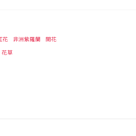
紅花
非洲紫羅蘭
開花
花草