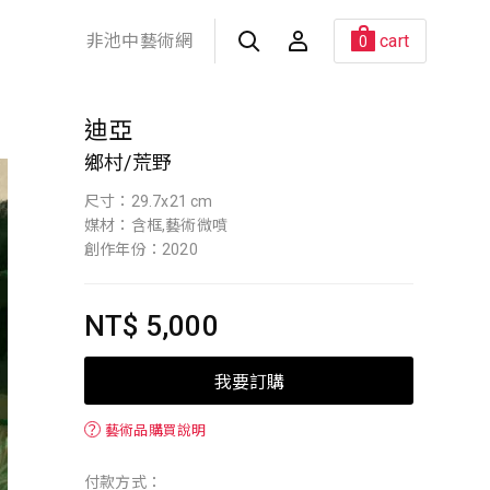
非池中藝術網
cart
0
迪亞
鄉村/荒野
尺寸：29.7x21 cm
媒材：含框,藝術微噴
創作年份：2020
NT$ 5,000
我要訂購
？
藝術品購買說明
付款方式：