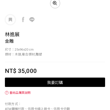
林進展
金雕
尺寸：25x96x20 cm
媒材：木頭,複合媒材,雕塑
NT$ 35,000
我要訂購
？
藝術品購買說明
付款方式：
ATM轉帳付款、信用卡線上刷卡、信用卡分期