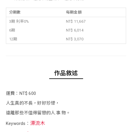
分期數
每期金額
3期 利率0%
NT$ 11,667
6期
NT$ 6,014
12期
NT$ 3,070
作品敘述
運費：NT$ 600
人生真的不長，好好珍惜，
遠離那些不值得留戀的人.事.物。
漂流木
Keywords：