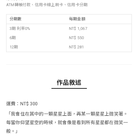
ATM轉帳付款、信用卡線上刷卡、信用卡分期
分期數
每期金額
3期 利率0%
NT$ 1,067
6期
NT$ 550
12期
NT$ 281
作品敘述
運費：NT$ 300
「我會住在其中的一顆星星上面，再某一顆星星上微笑著。
每當你仰望星空的時候，就會像是看到所有星星都在微笑一
般。」