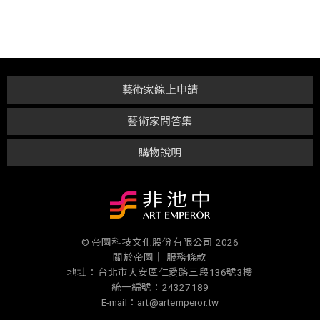
藝術家線上申請
藝術家問答集
購物說明
© 帝圖科技文化股份有限公司 2026
關於帝圖｜
服務條款
地址：台北市大安區仁愛路三段136號3樓
統一編號：24327189
E-mail：art@artemperor.tw