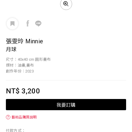
張雯玲 Minnie
月球
尺寸：40x40 cm 圓形畫布
媒材：油畫,畫布
創作年份：2023
NT$ 3,200
我要訂購
？
藝術品購買說明
付款方式：