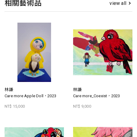
相關藝術品
view all
林謙
林謙
Care more Apple Doll，2023
Care more_Coexist，2023
NT$ 15,000
NT$ 9,000