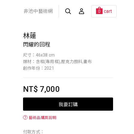
非池中藝術網
cart
0
林蓮
閃耀的回程
尺寸：46x38 cm
媒材：含框(專用框),壓克力顏料,畫布
創作年份：2021
NT$ 7,000
我要訂購
？
藝術品購買說明
付款方式：