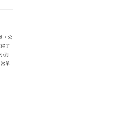
景。公
使得了
小到
非常單