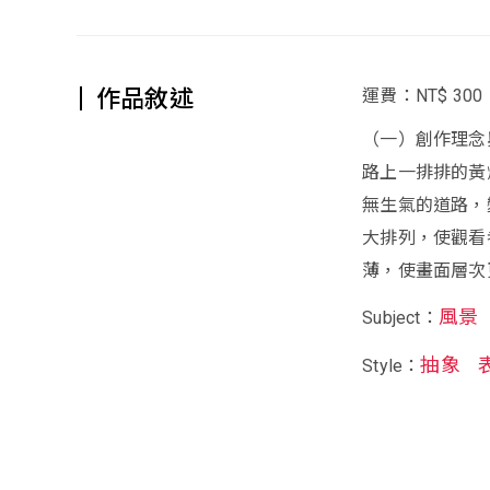
作品敘述
運費：NT$ 300
（一）創作理念
路上一排排的黃
無生氣的道路，
大排列，使觀看
薄，使畫面層次
風景
Subject：
抽象
Style：