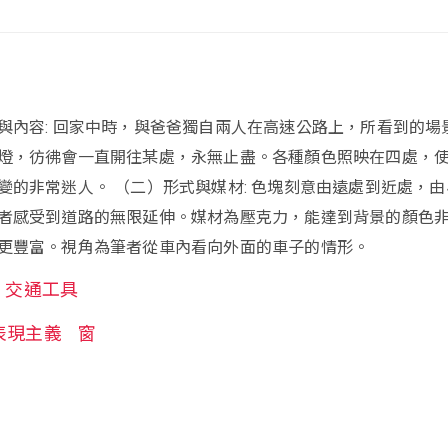
與內容: 回家中時，與爸爸獨自兩人在高速公路上，所看到的場
燈，彷彿會一直開往某處，永無止盡。各種顏色照映在四處，
變的非常迷人。 （二）形式與媒材: 色塊刻意由遠處到近處，由
者感受到道路的無限延伸。媒材為壓克力，能達到背景的顏色
更豐富。視角為筆者從車內看向外面的車子的情形。
交通工具
表現主義
窗