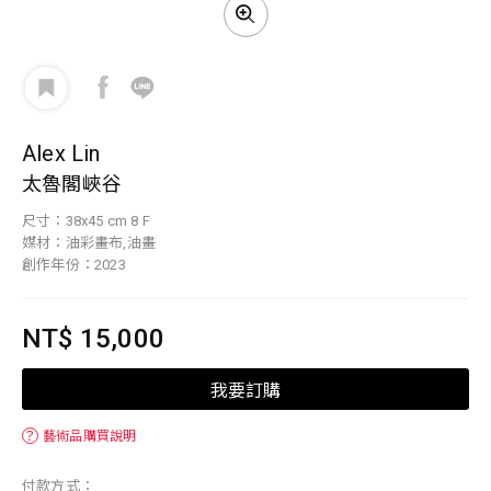
Alex Lin
太魯閣峽谷
尺寸：38x45 cm 8 F
媒材：油彩畫布,油畫
創作年份：2023
NT$ 15,000
我要訂購
？
藝術品購買說明
付款方式：