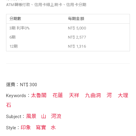
ATM轉帳付款、信用卡線上刷卡、信用卡分期
分期數
每期金額
3期 利率0%
NT$ 5,000
6期
NT$ 2,577
12期
NT$ 1,316
運費：NT$ 300
太魯閣
花蓮
天祥
九曲洞
河
大理
Keywords：
石
風景
山
河流
Subject：
印象
寫實
水
Style：