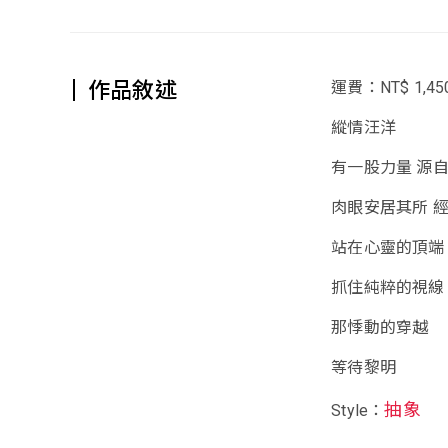
作品敘述
運費：NT$ 1,45
縱情汪洋
有一股力量 源
肉眼安居其所 
站在心靈的頂端
抓住純粹的視線
那悸動的穿越
等待黎明
抽象
Style：