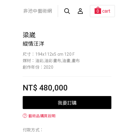
非池中藝術網
cart
0
梁崴
縱情汪洋
尺寸：194x112x5 cm 120 F
媒材：油彩,油彩畫布,油畫,畫布
創作年份：2020
NT$ 480,000
我要訂購
？
藝術品購買說明
付款方式：