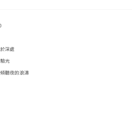
0
自於深處
經驗光
 傾聽夜的浪濤