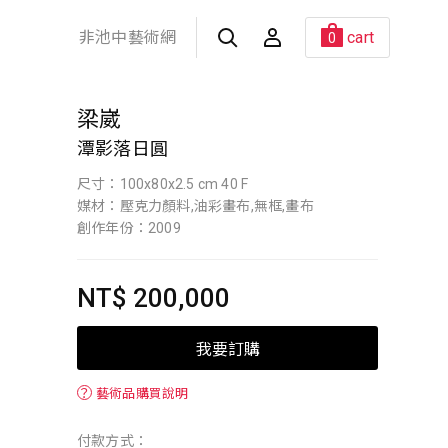
非池中藝術網
cart
0
梁崴
潭影落日圓
尺寸：100x80x2.5 cm 40 F
媒材：壓克力顏料,油彩畫布,無框,畫布
創作年份：2009
NT$ 200,000
我要訂購
？
藝術品購買說明
付款方式：