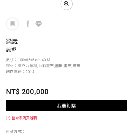
梁崴
詼壑
尺寸：100x65x5 cm 40 M
媒材：壓克力顏料,油彩畫布,無框,畫布,麻布
創作年份：2014
NT$ 200,000
我要訂購
？
藝術品購買說明
付款方式：