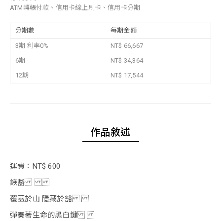
ATM轉帳付款、信用卡線上刷卡、信用卡分期
分期數
每期金額
3期 利率0%
NT$ 66,667
6期
NT$ 34,364
12期
NT$ 17,544
作品敘述
運費：NT$ 600
詼豁
覆蓋於山 隱藏於豁
彈奏著生命的黑白鍵