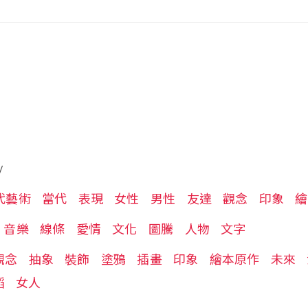
/
代藝術
當代
表現
女性
男性
友達
觀念
印象
繪
音樂
線條
愛情
文化
圖騰
人物
文字
觀念
抽象
裝飾
塗鴉
插畫
印象
繪本原作
未來
蹈
女人