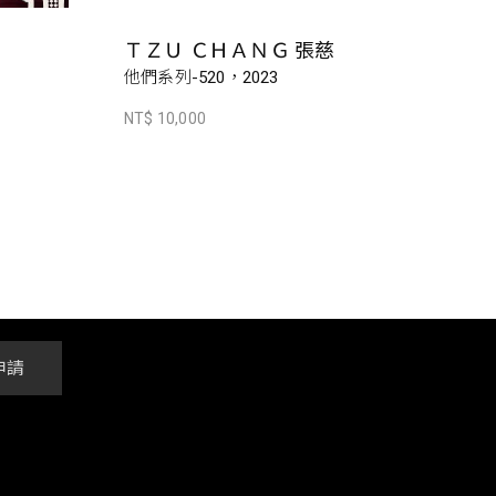
ＴＺＵ ＣＨＡＮＧ 張慈
他們系列-520，2023
NT$ 10,000
申請