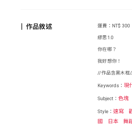
作品敘述
運費：NT$ 300
繆思1.0
你在哪？
我好想你！
//作品含黑木框/
現
Keywords：
色塊
Subject：
速寫
Style：
國
日本
舞