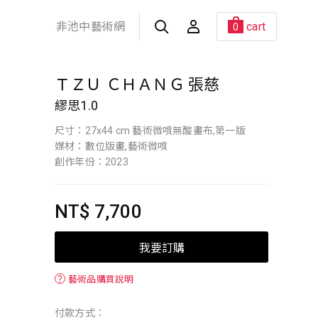
非池中藝術網
cart
0
ＴＺＵ ＣＨＡＮＧ 張慈
繆思1.0
尺寸：27x44 cm 藝術微噴無酸畫布,第一版
媒材：數位版畫,藝術微噴
創作年份：2023
NT$ 7,700
我要訂購
？
藝術品購買說明
付款方式：