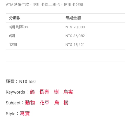
ATM轉帳付款、信用卡線上刷卡、信用卡分期
分期數
每期金額
3期 利率0%
NT$ 70,000
6期
NT$ 36,082
12期
NT$ 18,421
運費：NT$ 550
鶴
長壽
樹
鳥禽
Keywords：
動物
花草
鳥
樹
Subject：
寫實
Style：