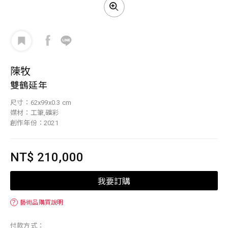
陳牧
雙鶴延年
尺寸：62x99x0.3 cm
媒材：工筆,礦彩
創作年份：2021
NT$ 210,000
我要訂購
？
藝術品購買說明
付款方式：