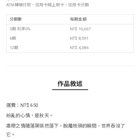
ATM轉帳付款、信用卡線上刷卡、信用卡分期
分期數
每期金額
3期 利率0%
NT$ 16,667
6期
NT$ 8,591
12期
NT$ 4,386
作品敘述
運費：NT$ 650
紛亂的心情，是秋天。
肅穆之情隨落葉悵然落下，脫離枝頭的瞬間，世界吞沒了
它。