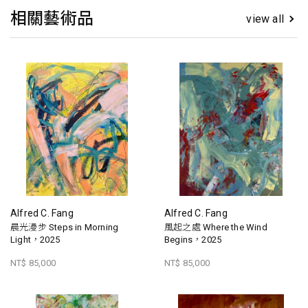
相關藝術品
view all
Alfred C. Fang
Alfred C. Fang
晨光漫步 Steps in Morning
風起之處 Where the Wind
Light，2025
Begins，2025
NT$ 85,000
NT$ 85,000