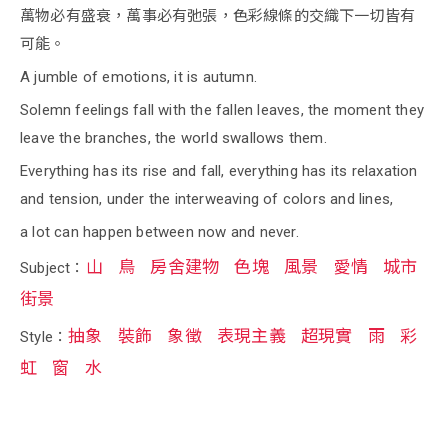
萬物必有盛衰，萬事必有弛張，色彩線條的交織下一切皆有
可能。
A jumble of emotions, it is autumn.
Solemn feelings fall with the fallen leaves, the moment they
leave the branches, the world swallows them.
Everything has its rise and fall, everything has its relaxation
and tension, under the interweaving of colors and lines,
a lot can happen between now and never.
山
鳥
房舍建物
色塊
風景
愛情
城市
Subject：
街景
抽象
裝飾
象徵
表現主義
超現實
雨
彩
Style：
虹
窗
水