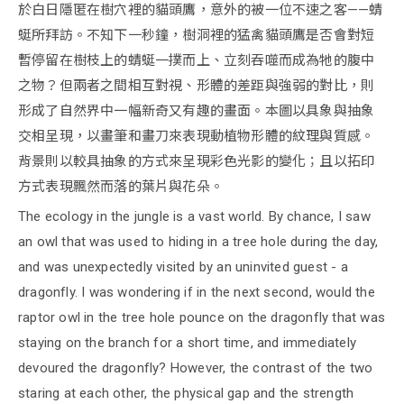
於白日隱匿在樹穴裡的貓頭鷹，意外的被一位不速之客——蜻
蜓所拜訪。不知下一秒鐘，樹洞裡的猛禽貓頭鷹是否會對短
暫停留在樹枝上的蜻蜓一撲而上、立刻吞噬而成為牠的腹中
之物？但兩者之間相互對視、形體的差距與強弱的對比，則
形成了自然界中一幅新奇又有趣的畫面。本圖以具象與抽象
交相呈現，以畫筆和畫刀來表現動植物形體的紋理與質感。
背景則以較具抽象的方式來呈現彩色光影的變化；且以拓印
方式表現飄然而落的葉片與花朵。
The ecology in the jungle is a vast world. By chance, I saw
an owl that was used to hiding in a tree hole during the day,
and was unexpectedly visited by an uninvited guest - a
dragonfly. I was wondering if in the next second, would the
raptor owl in the tree hole pounce on the dragonfly that was
staying on the branch for a short time, and immediately
devoured the dragonfly? However, the contrast of the two
staring at each other, the physical gap and the strength