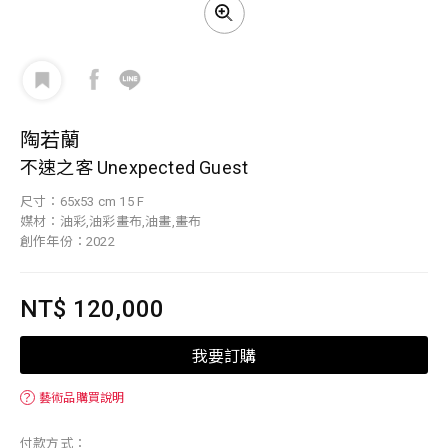
陶若蘭
不速之客 Unexpected Guest
尺寸：65x53 cm 15 F
媒材：油彩,油彩畫布,油畫,畫布
創作年份：2022
NT$ 120,000
我要訂購
？
藝術品購買說明
付款方式：