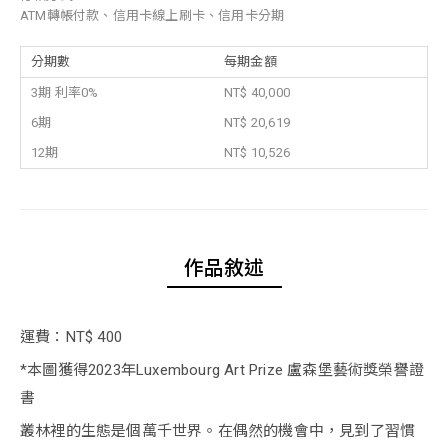
ATM轉帳付款、信用卡線上刷卡、信用卡分期
分期數
每期金額
3期 利率0%
NT$ 40,000
6期
NT$ 20,619
12期
NT$ 10,526
作品敘述
運費：NT$ 400
*本圖獲得2023年Luxembourg Art Prize 盧森堡藝術獎榮譽證
書
叢林裡的生態是個萬千世界。在偶然的機會中，見到了習慣