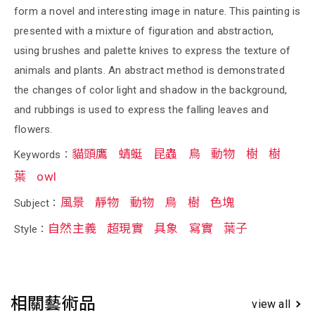
form a novel and interesting image in nature. This painting is
presented with a mixture of figuration and abstraction,
using brushes and palette knives to express the texture of
animals and plants. An abstract method is demonstrated
the changes of color light and shadow in the background,
and rubbings is used to express the falling leaves and
flowers.
貓頭鷹
蜻蜓
昆蟲
鳥
動物
樹
樹
Keywords：
葉
owl
風景
靜物
動物
鳥
樹
色塊
Subject：
自然主義
超現實
具象
寫實
葉子
Style：
相關藝術品
view all