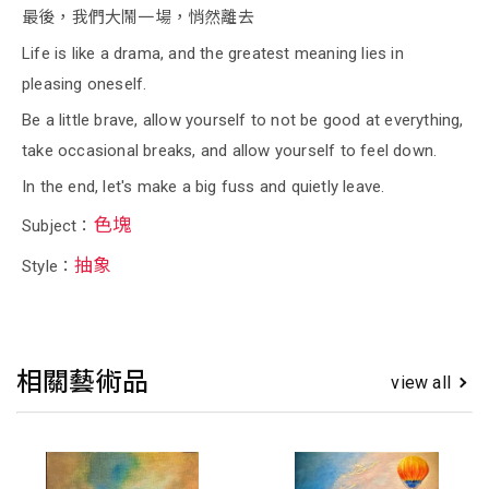
最後，我們大鬧一場，悄然離去
Life is like a drama, and the greatest meaning lies in
pleasing oneself.
Be a little brave, allow yourself to not be good at everything,
take occasional breaks, and allow yourself to feel down.
In the end, let's make a big fuss and quietly leave.
色塊
Subject：
抽象
Style：
相關藝術品
view all