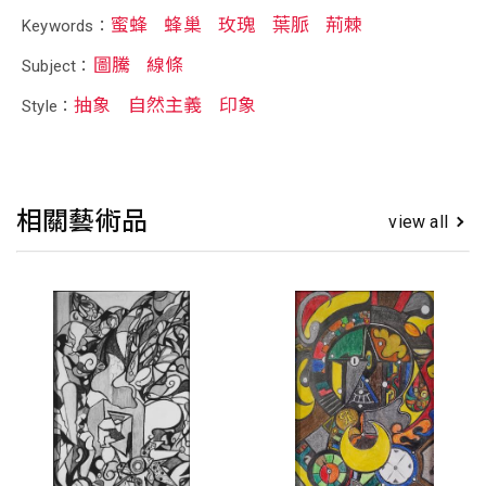
蜜蜂
蜂巢
玫瑰
葉脈
荊棘
Keywords：
圖騰
線條
Subject：
抽象
自然主義
印象
Style：
相關藝術品
view all