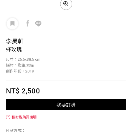
李昊軒
蜂玫瑰
尺寸：25.5x38.5 cm
媒材：炭筆,素描
創作年份：2019
NT$ 2,500
我要訂購
？
藝術品購買說明
付款方式：