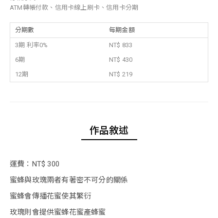
ATM轉帳付款、信用卡線上刷卡、信用卡分期
分期數
每期金額
3期 利率0%
NT$ 833
6期
NT$ 430
12期
NT$ 219
作品敘述
運費：NT$ 300
蜜蜂與玫瑰兩者有著密不可分的關係
蜜蜂會傳播花蜜使其繁衍
玫瑰則會提供蜜蜂花蜜產蜂蜜