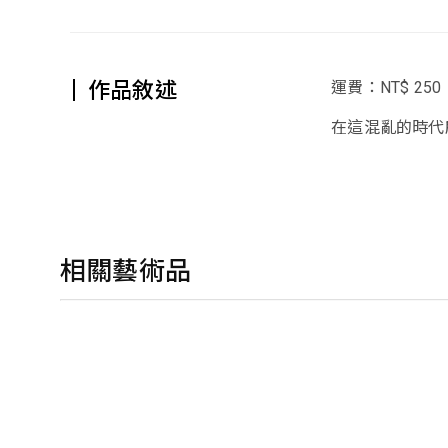
作品敘述
運費：NT$ 250
在這混亂的時代
相關藝術品