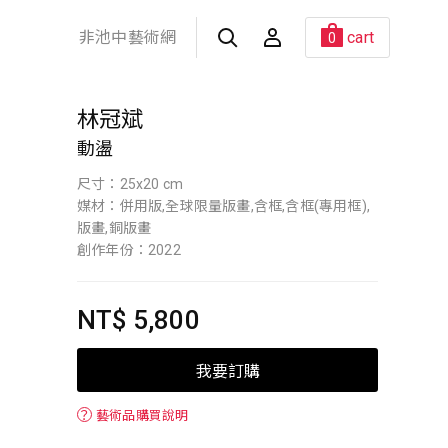
非池中藝術網
cart
0
林冠斌
動盪
尺寸：25x20 cm
媒材：併用版,全球限量版畫,含框,含框(專用框),
版畫,銅版畫
創作年份：2022
NT$ 5,800
我要訂購
？
藝術品購買說明