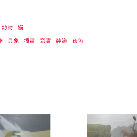
動物
貓
作
具象
插畫
寫實
裝飾
夜色