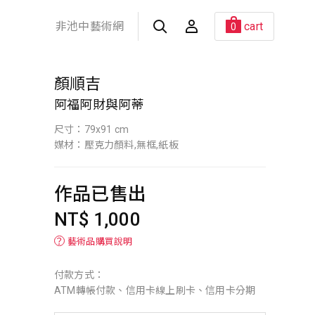
非池中藝術網
cart
0
顏順吉
阿福阿財與阿蒂
尺寸：79x91 cm
媒材：壓克力顏料,無框,紙板
作品已售出
NT$ 1,000
？
藝術品購買說明
付款方式：
ATM轉帳付款、信用卡線上刷卡、信用卡分期