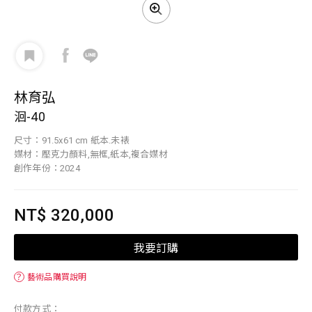
林育弘
洄-40
尺寸：91.5x61 cm 紙本.未裱
媒材：壓克力顏料,無框,紙本,複合媒材
創作年份：2024
NT$ 320,000
我要訂購
？
藝術品購買說明
付款方式：