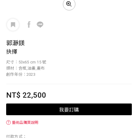
郭瀞鎂
抉擇
尺寸：53x65 cm 15 號
媒材：含框,油畫,畫布
創作年份：2023
NT$ 22,500
我要訂購
？
藝術品購買說明
付款方式：