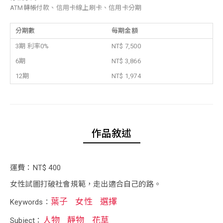
ATM轉帳付款、信用卡線上刷卡、信用卡分期
分期數
每期金額
3期 利率0%
NT$ 7,500
6期
NT$ 3,866
12期
NT$ 1,974
作品敘述
運費：NT$ 400
女性試圖打破社會規範，走出適合自己的路。
葉子
女性
選擇
Keywords：
人物
靜物
花草
Subject：