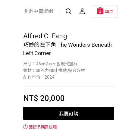
非池中藝術網
cart
0
Alfred C. Fang
巧妙的左下角 The Wonders Beneath
Left Corner
尺寸：46x62 cm 含現代畫框
媒材：壓克力顏料,拼貼,複合媒材
創作年份：2024
NT$ 20,000
我要訂購
？
藝術品購買說明