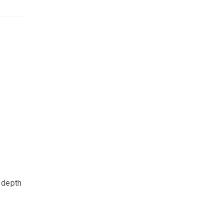
。
f depth