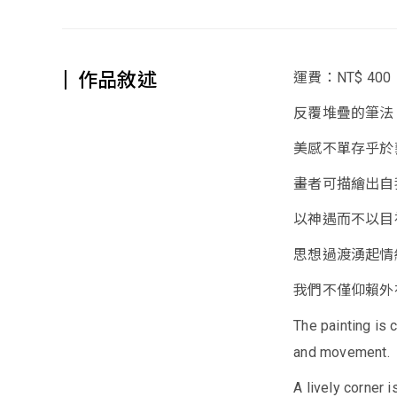
作品敘述
運費：NT$ 400
反覆堆疊的筆法
美感不單存乎於
畫者可描繪出自
以神遇而不以目
思想過渡湧起情
我們不僅仰賴外
The painting is 
and movement.
A lively corner 