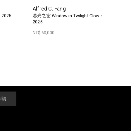
Alfred C. Fang
，2025
暮光之窗 Window in Twilight Glow，
2025
NT$ 60,000
申請