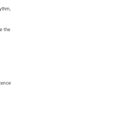
hythm,
e the
stence