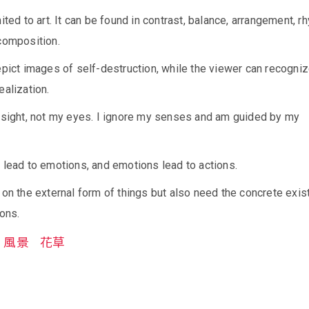
ited to art. It can be found in contrast, balance, arrangement, r
composition.
epict images of self-destruction, while the viewer can recogniz
ealization.
insight, not my eyes. I ignore my senses and am guided by my
 lead to emotions, and emotions lead to actions.
 on the external form of things but also need the concrete exi
ions.
風景
花草