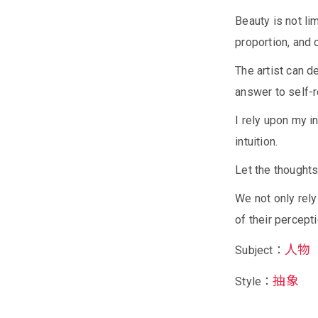
Beauty is not lim
proportion, and 
The artist can d
answer to self-r
I rely upon my 
intuition.
Let the thoughts
We not only rely
of their percept
人物
Subject：
抽象
Style：