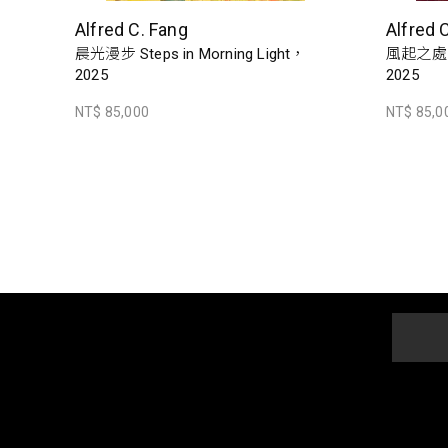
Alfred C. Fang
Alfred 
晨光漫步 Steps in Morning Light，
風起之處 Wh
2025
2025
NT$ 85,000
NT$ 85,0