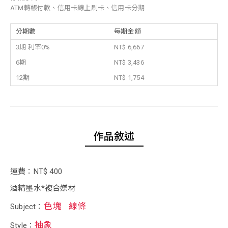
ATM轉帳付款、信用卡線上刷卡、信用卡分期
分期數
每期金額
3期 利率0%
NT$ 6,667
6期
NT$ 3,436
12期
NT$ 1,754
作品敘述
運費：NT$ 400
酒精墨水*複合媒材
色塊
線條
Subject：
抽象
Style：