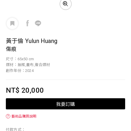
黃于倫 Yulun Huang
傷痕
尺寸：65x50 cm
媒材：無框,畫布,複合媒材
創作年份：2024
NT$ 20,000
我要訂購
？
藝術品購買說明
付款方式：