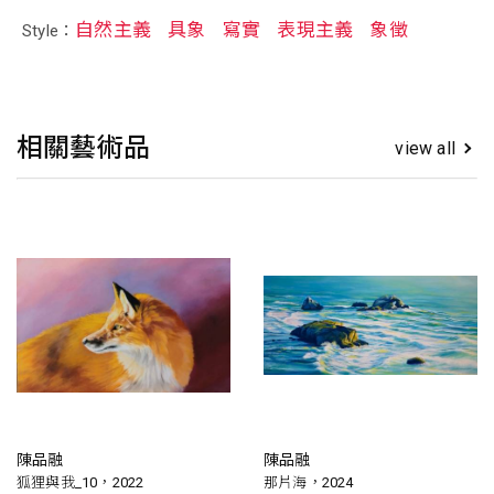
自然主義
具象
寫實
表現主義
象徵
Style：
相關藝術品
view all
陳品融
陳品融
狐狸與我_10，2022
那片海，2024