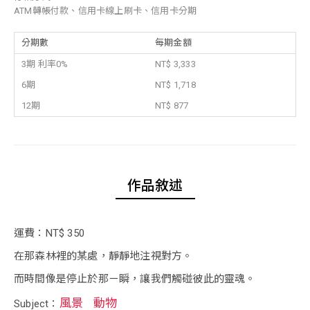
ATM轉帳付款、信用卡線上刷卡、信用卡分期
分期數
每期金額
3期 利率0%
NT$ 3,333
6期
NT$ 1,718
12期
NT$ 877
作品敘述
運費：NT$ 350
在那森林裡的某處，靜靜地注視對方。
而時間像是停止於那ㄧ瞬，讓我們觸碰彼此的靈魂。
風景
動物
Subject：