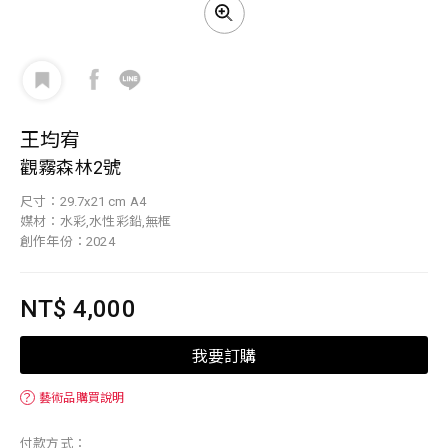
王均宥
觀霧森林2號
尺寸：29.7x21 cm A4
媒材：水彩,水性彩鉛,無框
創作年份：2024
NT$ 4,000
我要訂購
？
藝術品購買說明
付款方式：