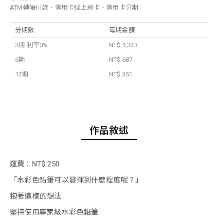
ATM轉帳付款、信用卡線上刷卡、信用卡分期
分期數
每期金額
3期 利率0%
NT$ 1,333
6期
NT$ 687
12期
NT$ 351
作品敘述
運費：NT$ 250
「水彩色鉛筆可以發揮到什麼程度呢？」
抱著這樣的想法
堅持使用專家級水彩色鉛筆