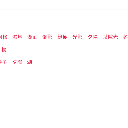
羽松
濕地
湖面
倒影
綠樹
光影
夕陽
葉隙光
冬
樹
葉子
夕陽
湖