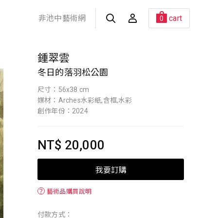
非池中藝術網
cart
0
鍾翠雲
冬日的落羽松公園
尺寸：56x38 cm
媒材：Arches水彩紙,含框,水彩
創作年份：2024
NT$ 20,000
我要訂購
？
藝術品購買說明
付款方式：