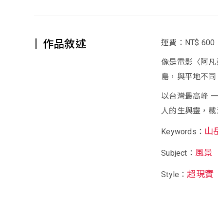
作品敘述
運費：NT$ 600
像是電影〈阿凡
島，與平地不同
以台灣最高峰 
人的生與靈，載
山
Keywords：
風景
Subject：
超現實
Style：