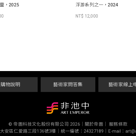
，2025
浮游系列之一，2024
00
NT$ 12,000
購物說明
藝術家問答集
藝術家線上
© 帝圖科技文化股份有限公司 2026
｜
關於帝圖｜
服務條款
大安區仁愛路三段136號3樓
｜
統一編號：24327189
｜
E-mail：art@a