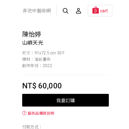
非池中藝術網
cart
0
陳怡婷
山嶼天光
尺寸：91x72.5 cm 30 F
媒材：油彩畫布
創作年份：2022
NT$ 60,000
我要訂購
？
藝術品購買說明
付款方式：