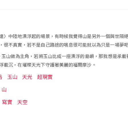
達〉中陸地漂浮起的場景，有時候我覺得山是另外一個與世隔
，很不真實，若不是自己路途的喘息很可能就以為只是一場夢吧
一 玉山做為主角，若將玉山比成一座漂浮的島嶼，那我想是承載
浮載沉，在璀璨天光下守護著美麗的福爾摩沙。
岳
玉山
天光
超現實
山
寫實
天空