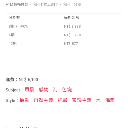
ATM轉帳付款、信用卡線上刷卡、信用卡分期
分期數
每期金額
3期 利率0%
NT$ 3,333
6期
NT$ 1,718
12期
NT$ 877
運費：NT$ 5,100
風景
靜物
海
色塊
Subject：
抽象
自然主義
插畫
表現主義
水
海灘
Style：