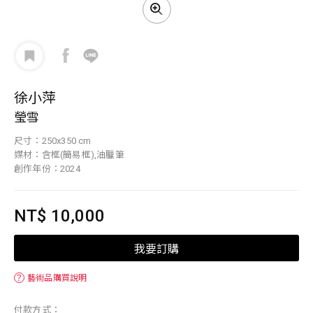
徐小萍
瑩雪
尺寸：250x350 cm
媒材：含框(簡易框),油臘筆
創作年份：2024
NT$ 10,000
我要訂購
？
藝術品購買說明
付款方式：