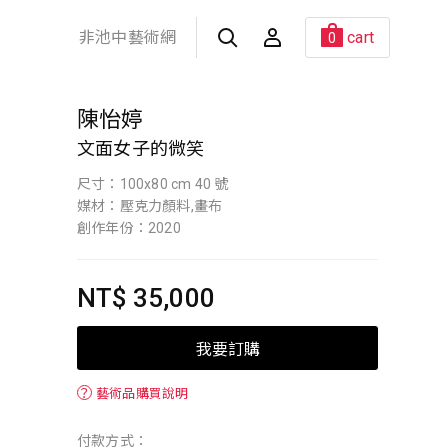
非池中藝術網
cart
0
陳怡婷
文面女子的微笑
尺寸：100x80 cm 40 號
媒材：壓克力顏料,畫布
創作年份：2020
NT$ 35,000
我要訂購
？
藝術品購買說明
付款方式：